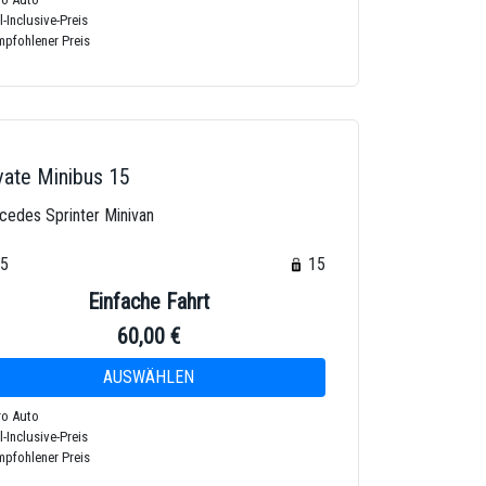
l-Inclusive-Preis
pfohlener Preis
vate Minibus 15
cedes Sprinter Minivan
15
15
Einfache Fahrt
60,00 €
o Auto
l-Inclusive-Preis
pfohlener Preis