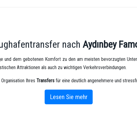
lughafentransfer nach
Aydınbey Fam
ge und dem gebotenen Komfort zu den am meisten bevorzugten Unterku
stischen Attraktionen als auch zu wichtigen Verkehrsverbindungen.
 Organisation Ihres
Transfers
für eine deutlich angenehmere und stressfr
d einen reibungslosen Start in den Urlaub zu gewährleisten.
Lesen Sie mehr
bey Famous Resort
Transferdienstes
eine
sichere
,
schnelle
und
komfort
essionellen Fahrer, unseres pünktlichen Serviceansatzes und unsere
t.
chten wir in jeder Phase Ihres
Transfers
ein hochwertiges und zuverläs