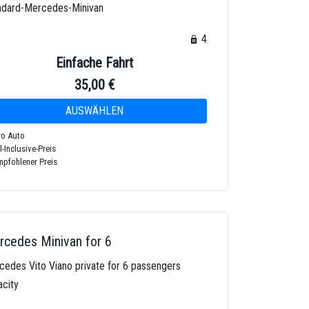
ndard-Mercedes-Minivan
4
4
Einfache Fahrt
35,00 €
o Auto
l-Inclusive-Preis
pfohlener Preis
cedes Minivan for 6
cedes Vito Viano private for 6 passengers
acity