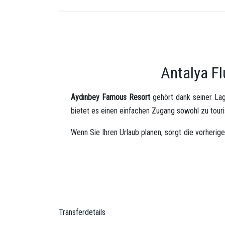
Antalya F
Aydınbey Famous Resort
gehört dank seiner La
bietet es einen einfachen Zugang sowohl zu touri
Wenn Sie Ihren Urlaub planen, sorgt die vorherige
frühzeitige Planung, Zeitverluste zu vermeiden un
Unser Unternehmen bietet im Rahmen des
Aydın
vom
Hotel zum Flughafen
. Dank unserer prof
gesamten Reise maximaler Komfort gewährleiste
Transferdetails
Mit unserem
kundenorientierten Serviceansatz
mö