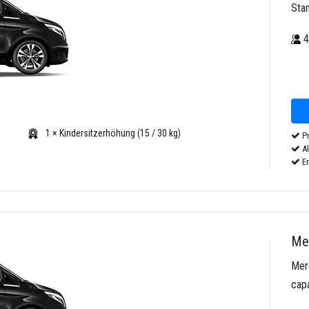
Sta
1 × Kindersitzerhöhung (15 / 30 kg)
Pr
Al
Em
Mer
Mer
cap