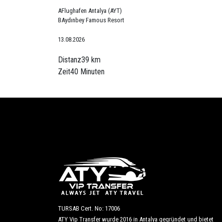
A
Flughafen Antalya (AYT)
B
Aydınbey Famous Resort
13.08.2026
Distanz
39 km
Zeit
40 Minuten
TURSAB Cert. No: 17006
ATY Vip Transfer wurde 2016 in Antalya gegründet und bietet