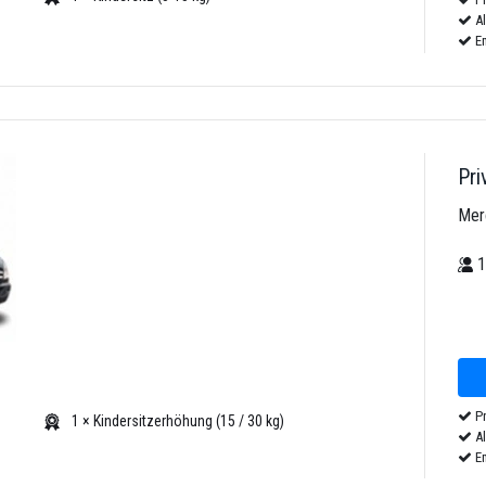
Al
Em
Pri
Mer
Pr
1 × Kindersitzerhöhung (15 / 30 kg)
Al
Em