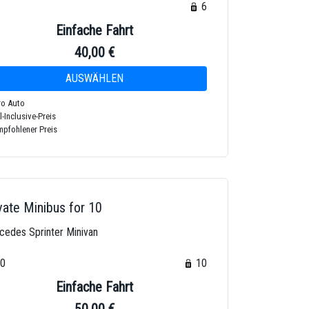
6
6
Einfache Fahrt
40,00 €
o Auto
l-Inclusive-Preis
pfohlener Preis
vate Minibus for 10
cedes Sprinter Minivan
10
10
Einfache Fahrt