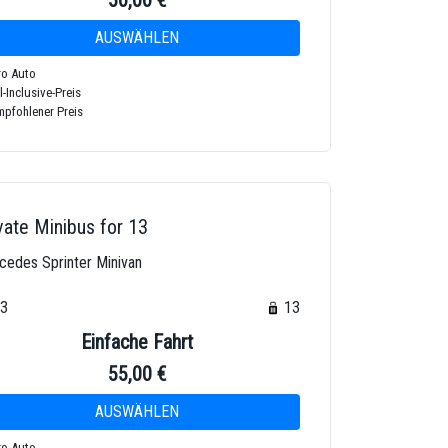
50,00 €
o Auto
l-Inclusive-Preis
pfohlener Preis
vate Minibus for 13
cedes Sprinter Minivan
13
13
Einfache Fahrt
55,00 €
o Auto