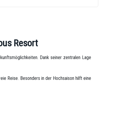
ous Resort
nftsmöglichkeiten. Dank seiner zentralen Lage
eie Reise. Besonders in der Hochsaison hilft eine
able
Beförderung vom
Flughafen zum Hotel
oder
r gut gewarteten Fahrzeuge wird während Ihrer
siges Erlebnis bieten.