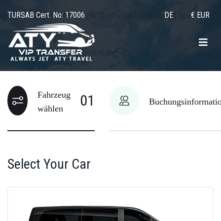
TURSAB Cert. No: 17006
DE
€ EUR
Flughafen Antalya (AYT) - Crystal Family Resort Spa
Fahrzeug
01
Buchungsinformati
wählen
Select Your Car