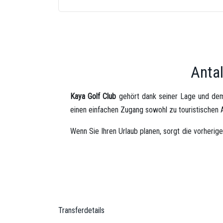
Anta
Kaya Golf Club
gehört dank seiner Lage und dem
einen einfachen Zugang sowohl zu touristischen 
Wenn Sie Ihren Urlaub planen, sorgt die vorherige
frühzeitige Planung, Zeitverluste zu vermeiden un
Unser Unternehmen bietet im Rahmen des
Kaya 
zum Flughafen
. Dank unserer professionellen F
maximaler Komfort gewährleistet.
Transferdetails
Mit unserem
kundenorientierten Serviceansatz
mö