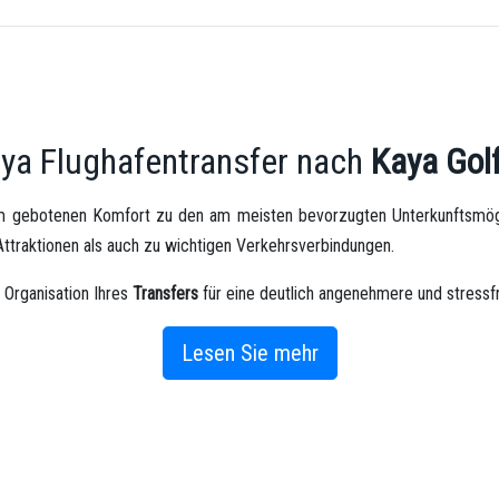
lya Flughafentransfer nach
Kaya Gol
 gebotenen Komfort zu den am meisten bevorzugten Unterkunftsmöglic
Attraktionen als auch zu wichtigen Verkehrsverbindungen.
 Organisation Ihres
Transfers
für eine deutlich angenehmere und stressfr
d einen reibungslosen Start in den Urlaub zu gewährleisten.
Lesen Sie mehr
Golf Club
Transferdienstes
eine
sichere
,
schnelle
und
komfortable
Beför
ahrer, unseres pünktlichen Serviceansatzes und unserer gut gewartet
chten wir in jeder Phase Ihres
Transfers
ein hochwertiges und zuverläs