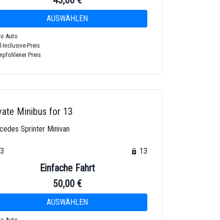
45,00 €
o Auto
l-Inclusive-Preis
pfohlener Preis
vate Minibus for 13
cedes Sprinter Minivan
13
13
Einfache Fahrt
50,00 €
o Auto