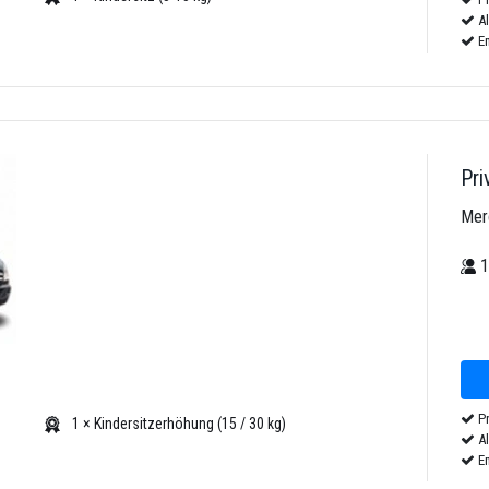
Al
Em
Pri
Mer
Pr
1 × Kindersitzerhöhung (15 / 30 kg)
Al
Em