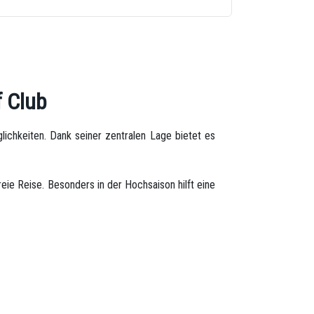
f Club
hkeiten. Dank seiner zentralen Lage bietet es
eie Reise. Besonders in der Hochsaison hilft eine
derung vom
Flughafen zum Hotel
oder vom
Hotel
en Fahrzeuge wird während Ihrer gesamten Reise
siges Erlebnis bieten.