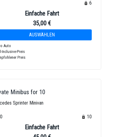
6
6
Einfache Fahrt
35,00 €
o Auto
l-Inclusive-Preis
pfohlener Preis
vate Minibus for 10
cedes Sprinter Minivan
10
10
Einfache Fahrt