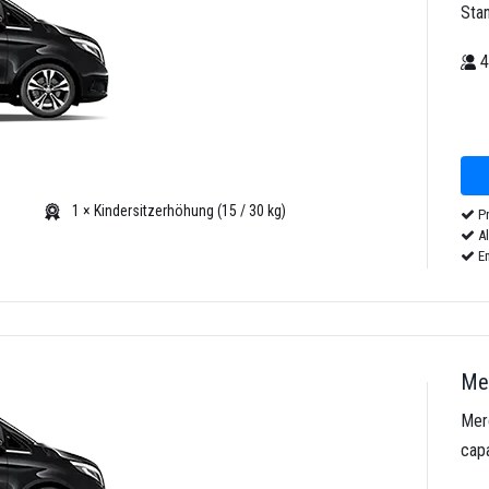
Sta
1 × Kindersitzerhöhung (15 / 30 kg)
Pr
Al
Em
Mer
Mer
cap