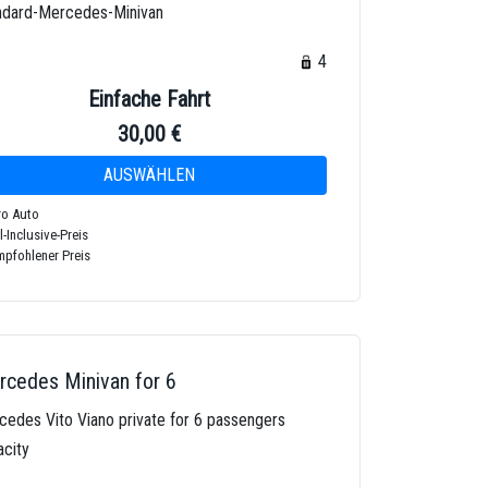
ndard-Mercedes-Minivan
4
4
Einfache Fahrt
30,00 €
o Auto
l-Inclusive-Preis
pfohlener Preis
cedes Minivan for 6
cedes Vito Viano private for 6 passengers
acity