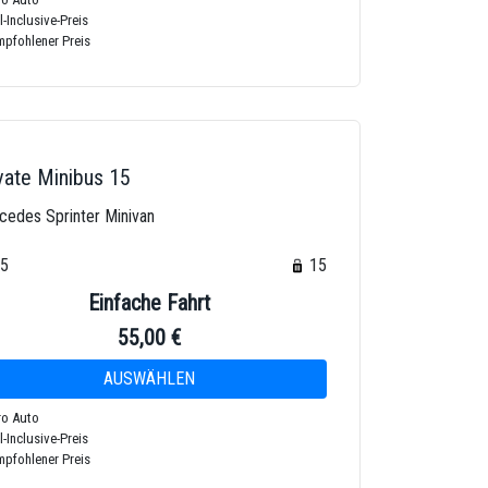
l-Inclusive-Preis
pfohlener Preis
vate Minibus 15
cedes Sprinter Minivan
15
15
Einfache Fahrt
55,00 €
o Auto
l-Inclusive-Preis
pfohlener Preis