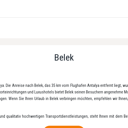
Belek
lya. Die Anreise nach Belek, das 35 km vom Flughafen Antalya entfernt liegt, wu
Sporteinrichtungen und Luxushotels bietet Belek seinen Besuchern angenehme M
agen. Wenn Sie Ihren Urlaub in Belek verbringen möchten, empfehlen wir Ihnen
 und qualitativ hochwertigen Transportdienstleistungen, steht Ihnen mit dem B
er Ankunft in Antalya ab und bringt Sie reibungslos und sicher zu Ihrer Unterkunf