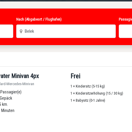
Nach (Abgabeort / Flughafen)
Passagie
vater Minivan 4px
Frei
dard-Mercedes-Minivan
1 × Kindersitz (5-15 kg)
 Passagier(e)
1 × Kindersitzerhöhung (15 / 30 kg)
Gepäck
1 × Babysitz (0-1 Jahre)
5 km.
 Minuten