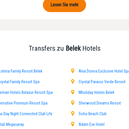
Lesen Sie mehr
ergt historische Stätten und zahlreiche natürliche Schönheiten. Attraktionen w
ouristen an. Sie können Naturwanderungen unternehmen und Fotos inmitten von 
Transfers zu
Belek
Hotels
Antalya liegt und im Westen vom Stadtzentrum Antalya, im Osten von Side, im N
 heißen Sommern und milden Wintern. Da es überwiegend im Sommer besucht wird
uchen und einzigartige Momente erleben.
steria Family Resort Belek
Alva Donna Exclusive Hotel Sp
Hethitern zurück. Die verstreuten antiken Ruinen in Gündoğdu, Kısalar und Ço
rystal Family Resort Spa
Crystal Paraiso Verde Resort
ya Transfer bieten wir Ihnen den Belek-Transfer-Service an, damit Sie diese
n Sie uns anrufen oder uns über unsere Website kontaktieren.
irman Hotels Belazur Resort Spa
Mholiday Hotels Belek
ensitive Premium Resort Spa
Sherwood Dreams Resort
ssen, Taxis und privaten Transferfahrzeugen. Als Antalya Transfer empfangen wi
ui Day Night Connected Club Life
Soho Beach Club
haltenen Hotels.
lub Megasaray
Adam Eve Hotel