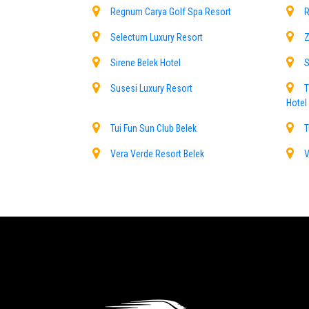
Regnum Carya Golf Spa Resort
R
Selectum Luxury Resort
Z
Sirene Belek Hotel
S
Susesi Luxury Resort
T
Hotel
Tui Fun Sun Club Belek
T
Vera Verde Resort Belek
V