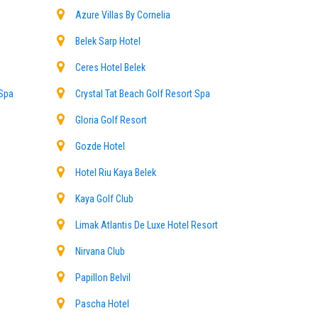
Azure Villas By Cornelia
Besuchern in die Region, um Sportarten wie Tauchen
Belek Sarp Hotel
en, die Tourdienstleistungen von Antalya Transfer
Ceres Hotel Belek
 Spa
Crystal Tat Beach Golf Resort Spa
Gloria Golf Resort
tung Schwierigkeiten auftreten. Daher sind Transfer-
re Antalya-Belek-Transferreservierung auf unserer
Gozde Hotel
Hotel Riu Kaya Belek
 Belek, Kadriye, Serik, Antalya, Hotels und Flughäfen
Kaya Golf Club
Limak Atlantis De Luxe Hotel Resort
Nirvana Club
Papillon Belvil
Pascha Hotel