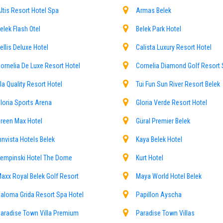
ltis Resort Hotel Spa
Armas Belek
 Wasser- und Natursportarten sehr geeignet. Jedes Jahr strömen Tausende von 
elek Flash Otel
Belek Park Hotel
k kommen möchten, um Sonne, Meer und Sommer zu genießen, empfehlen wir Ihn
ellis Deluxe Hotel
Calista Luxury Resort Hotel
ornelia De Luxe Resort Hotel
Cornelia Diamond Golf Resort
la Quality Resort Hotel
Tui Fun Sun River Resort Belek
äufig verwendet werden, können aufgrund der Fahrpläne und der Fahrzeugüberlas
ch tätig. Wenn Sie von uns Transferdienste erhalten möchten, können Sie Ih
loria Sports Arena
Gloria Verde Resort Hotel
onen erstellen oder unser Callcenter unter +905383075807 anrufen.
reen Max Hotel
Güral Premier Belek
u Hotels in Belek an. Wir bieten eine Autovermietung mit Fahrer, Transfers nach
nnvista Hotels Belek
Kaya Belek Hotel
empinski Hotel The Dome
Kurt Hotel
axx Royal Belek Golf Resort
Maya World Hotel Belek
aloma Grida Resort Spa Hotel
Papillon Ayscha
aradise Town Villa Premium
Paradise Town Villas