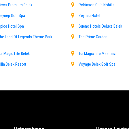
ixos Premium Belek
Robinson Club Nobilis
eynep Golf Spa
Zeynep Hotel
pice Hotel Spa
Sueno Hotels Deluxe Belek
he Land Of Legends Theme Park
The Prime Garden
ui Magic Life Belek
Tui Magic Life Masmavi
illa Belek Resort
Voyage Belek Golf Spa