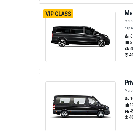
Mer
VIP CLASS
Merce
capac
6
6 
4
40
Pri
Merce
1
10
4
40