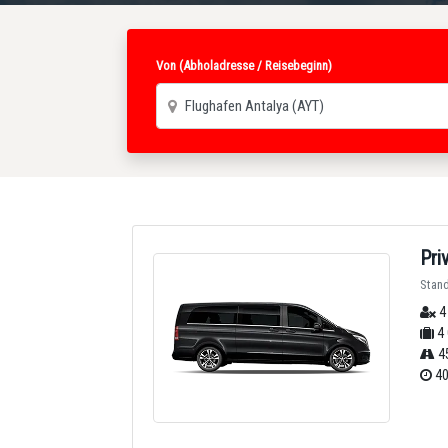
Von (Abholadresse / Reisebeginn)
Pri
Stan
4
4 
4
40