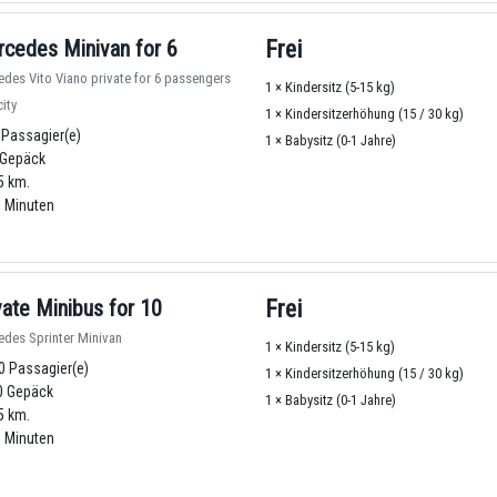
cedes Minivan for 6
Frei
des Vito Viano private for 6 passengers
1 × Kindersitz (5-15 kg)
ity
1 × Kindersitzerhöhung (15 / 30 kg)
 Passagier(e)
1 × Babysitz (0-1 Jahre)
Gepäck
5 km.
 Minuten
vate Minibus for 10
Frei
des Sprinter Minivan
1 × Kindersitz (5-15 kg)
0 Passagier(e)
1 × Kindersitzerhöhung (15 / 30 kg)
 Gepäck
1 × Babysitz (0-1 Jahre)
5 km.
 Minuten