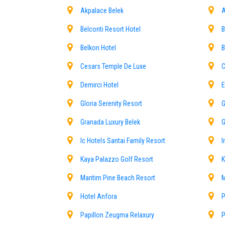
Belek Vip Transferdienste
Akpalace Belek
A
Dank seiner natürlichen Bedingungen ist Belek für
Belconti Resort Hotel
B
und Segeln zu betreiben. Wenn Sie auch nach Bele
zu überprüfen.
Belkon Hotel
B
WIE KOMMT MAN NACH BELEK?
Cesars Temple De Luxe
C
Demirci Hotel
E
Obwohl Minibusse für den lokalen Verkehr in Belek h
und Transportunternehmen in der Region umfangrei
Gloria Serenity Resort
G
Website
www.atyviptransfer.com
mit Ihren Informati
Granada Luxury Belek
G
Wir bieten private Transfers vom Flughafen Antalya z
an.
Ic Hotels Santai Family Resort
I
Kaya Palazzo Golf Resort
K
Maritim Pine Beach Resort
M
Hotel Anfora
P
Papillon Zeugma Relaxury
P