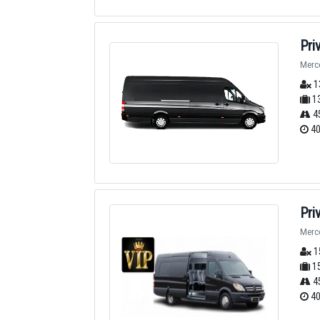
Pri
Merce
1
13
4
40
Pri
Merce
1
15
4
40