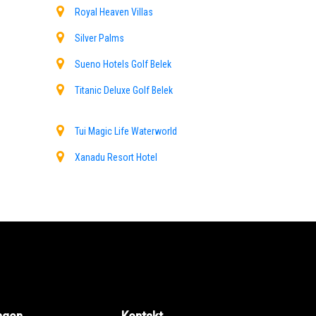
Royal Heaven Villas
Silver Palms
Sueno Hotels Golf Belek
Titanic Deluxe Golf Belek
Tui Magic Life Waterworld
Xanadu Resort Hotel