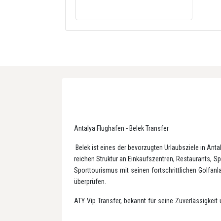
Antalya Flughafen - Belek Transfer
Belek ist eines der bevorzugten Urlaubsziele in Anta
reichen Struktur an Einkaufszentren, Restaurants, 
Sporttourismus mit seinen fortschrittlichen Golfanl
überprüfen.
ATY Vip Transfer, bekannt für seine Zuverlässigkeit
Sie mit einem privaten Transportmittel direkt nach Ihr